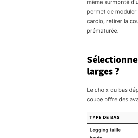
même surmonté d'un
permet de moduler v
cardio, retirer la c
prématurée.
Sélectionner
larges ?
Le choix du bas dé
coupe offre des ava
TYPE DE BAS
Legging taille
haute