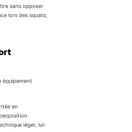
étire sans opposer
ace lors des squats,
ort
re équipement
ntée en
uperposition
chnique léger, lui-