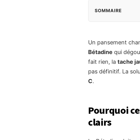
SOMMAIRE
Un pansement changé
Bétadine
qui dégoul
fait rien, la
tache j
pas définitif. La so
C
.
Pourquoi ce
clairs