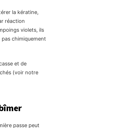
érer la kératine,
ar réaction
oings violets, ils
nt pas chimiquement
 casse et de
chés (voir notre
 abîmer
remière passe peut