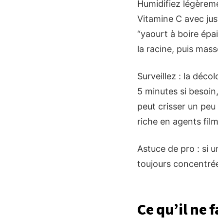
Humidifiez légèremen
Vitamine C avec jus
“yaourt à boire épa
la racine, puis mas
Surveillez : la déco
5 minutes si besoin
peut crisser un peu
riche en agents fil
Astuce de pro : si u
toujours concentrée
Ce qu’il ne 