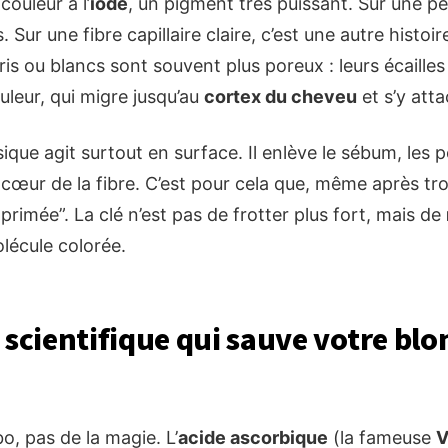
couleur à l’
iode
, un pigment très puissant. Sur une pea
 Sur une fibre capillaire claire, c’est une autre histoi
gris ou blancs sont souvent plus poreux : leurs écailles
ouleur, qui migre jusqu’au
cortex du cheveu
et s’y atta
que agit surtout en surface. Il enlève le sébum, les 
cœur de la fibre. C’est pour cela que, même après troi
rimée”. La clé n’est pas de frotter plus fort, mais de
lécule colorée.
 scientifique qui sauve votre blon
bo, pas de la magie. L’
acide ascorbique
(la fameuse
V