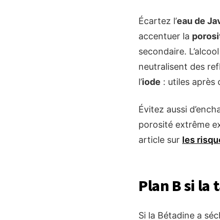
Écartez l’
eau de Ja
accentuer la
porosi
secondaire. L’alcoo
neutralisent des re
l’
iode
: utiles après
Évitez aussi d’ench
porosité extrême ex
article sur
les risq
Plan B si la 
Si la Bétadine a séc