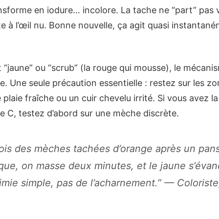
nsforme en iodure… incolore. La tache ne “part” pas v
e à l’œil nu. Bonne nouvelle, ça agit quasi instantan
t “jaune” ou “scrub” (la rouge qui mousse), le mécani
e. Une seule précaution essentielle : restez sur les z
plaie fraîche ou un cuir chevelu irrité. Si vous avez la
e C, testez d’abord sur une mèche discrète.
 vois des mèches tachées d’orange après un pan
ique, on masse deux minutes, et le jaune s’évan
imie simple, pas de l’acharnement.” — Coloriste