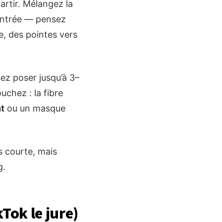
artir. Mélangez la
centrée — pensez
e, des pointes vers
sez poser jusqu’à 3–
chez : la fibre
t
ou un masque
s courte, mais
g.
kTok le jure)