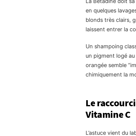
La Bétadine doit sa 
en quelques lavages.
blonds très clairs, 
laissent entrer la c
Un shampoing classi
un pigment logé au 
orangée semble “imp
chimiquement la mo
Le raccourci
Vitamine C
L’astuce vient du la