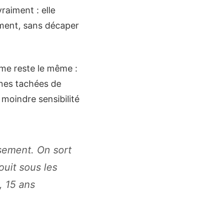
raiment : elle
ément, sans décaper
sme reste le même :
ones tachées de
 moindre sensibilité
sement. On sort
ouit sous les
, 15 ans