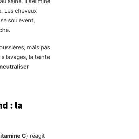
u saine, il s’élimine
re. Les cheveux
 se soulèvent,
che.
poussières, mais pas
s lavages, la teinte
neutraliser
d : la
itamine C
) réagit