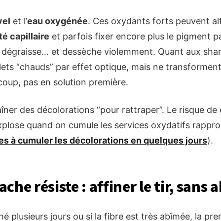
vel
et l’
eau oxygénée
. Ces oxydants forts peuvent alt
té capillaire
et parfois fixer encore plus le pigment p
l dégraisse… et dessèche violemment. Quant aux shamp
flets “chauds” par effet optique, mais ne transforme
 coup, pas en solution première.
aîner des décolorations “pour rattraper”. Le risque de
plose quand on cumule les services oxydatifs rappro
ues à cumuler les décolorations en quelques jours
).
tache résiste : affiner le tir, sans
hé plusieurs jours ou si la fibre est très abîmée, la p