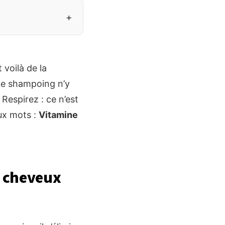
+
voilà de la
Le shampoing n’y
 Respirez : ce n’est
eux mots :
Vitamine
x cheveux