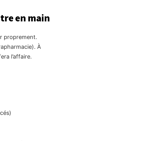
ntre en main
er proprement.
rapharmacie). À
ra l’affaire.
ncés)